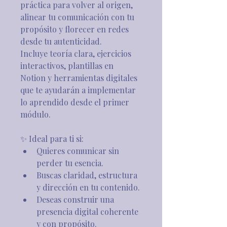
práctica para volver al origen, 
alinear tu comunicación con tu 
propósito y florecer en redes 
desde tu autenticidad.
Incluye teoría clara, ejercicios 
interactivos, plantillas en 
Notion y herramientas digitales 
que te ayudarán a implementar 
lo aprendido desde el primer 
módulo.
✨ Ideal para ti si:
Quieres comunicar sin 
perder tu esencia.
Buscas claridad, estructura 
y dirección en tu contenido.
Deseas construir una 
presencia digital coherente 
y con propósito.