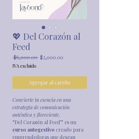
💖 Del Corazón al
Feed
Precio
Precio
 $6,000.00 
$2,000.00
de
IVA excluido
oferta
Agregar al carrito
Convierte tu esencia en una 
estrategia de comunicación 
auténtica y floreciente.
“Del Corazón al Feed” es un 
curso autogestivo
 creado para 
emprendedoras que desean 