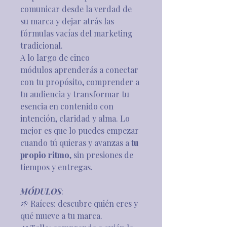
comunicar desde la verdad de 
su marca y dejar atrás las 
fórmulas vacías del marketing 
tradicional.
A lo largo de cinco 
módulos aprenderás a conectar 
con tu propósito, comprender a 
tu audiencia y transformar tu 
esencia en contenido con 
intención, claridad y alma. Lo 
mejor es que lo puedes empezar 
cuando tú quieras y avanzas a 
tu 
propio ritmo
, sin presiones de 
tiempos y entregas.
MÓDULOS
:
🌱 Raíces: descubre quién eres y 
qué mueve a tu marca.