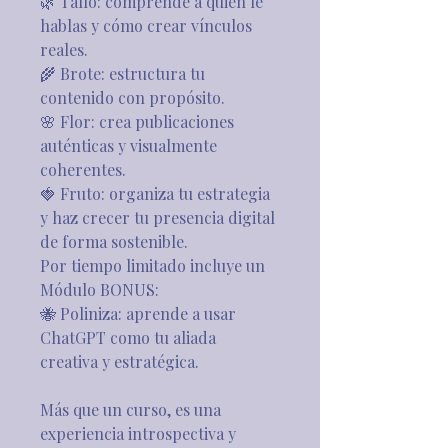
🌿 Tallo: comprende a quién le 
hablas y cómo crear vínculos 
reales.
🌾 Brote: estructura tu 
contenido con propósito.
🌸 Flor: crea publicaciones 
auténticas y visualmente 
coherentes.
🍓 Fruto: organiza tu estrategia 
y haz crecer tu presencia digital 
de forma sostenible.
Por tiempo limitado incluye un 
Módulo BONUS:
🐝 Poliniza: aprende a usar 
ChatGPT como tu aliada 
creativa y estratégica.
Más que un curso, es una 
experiencia introspectiva y 