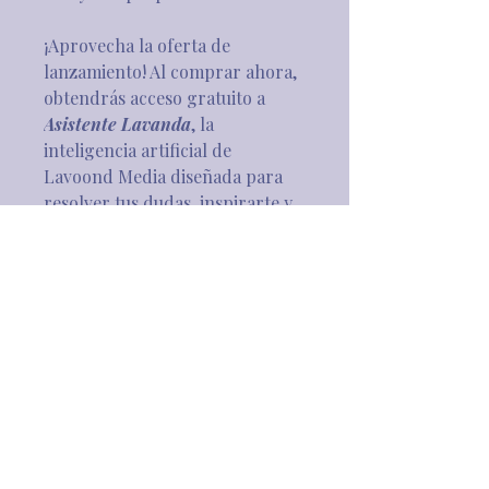
¡Aprovecha la oferta de 
lanzamiento! Al comprar ahora, 
obtendrás acceso gratuito a 
Asistente Lavanda
, la 
inteligencia artificial de 
Lavoond Media diseñada para 
resolver tus dudas, inspirarte y 
ayudarte a aplicar todo lo que 
aprendas en el curso.
__________________________
__________________________
________________________
💜 Oferta de lanzamiento
El curso “Del Corazón al Feed” 
está valuado en $4,000 MXN
y el acceso a Asistente Lavanda, 