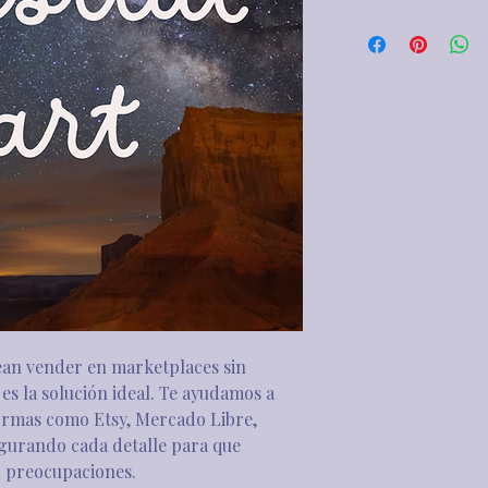
an vender en marketplaces sin 
es la solución ideal. Te ayudamos a 
formas como Etsy, Mercado Libre, 
urando cada detalle para que 
 preocupaciones.