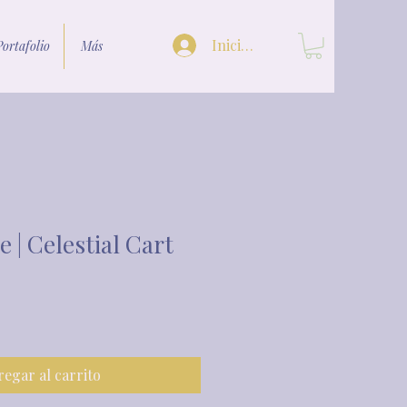
Iniciar sesión
Portafolio
Más
| Celestial Cart
egar al carrito