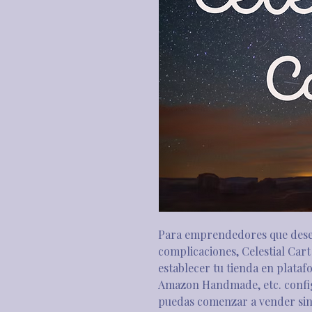
Para emprendedores que dese
complicaciones, Celestial Cart 
establecer tu tienda en plata
Amazon Handmade, etc. config
puedas comenzar a vender sin