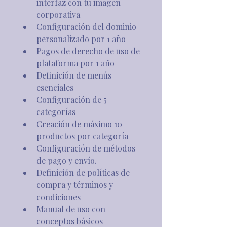
interfaz con tu imagen 
corporativa
Configuración del dominio 
personalizado por 1 año
Pagos de derecho de uso de 
plataforma por 1 año
Definición de menús 
esenciales
Configuración de 5 
categorías
Creación de máximo 10 
productos por categoría
Configuración de métodos 
de pago y envío.
Definición de políticas de 
compra y términos y 
condiciones
Manual de uso con 
conceptos básicos