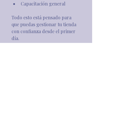
Capacitación general
Todo esto está pensado para 
que puedas gestionar tu tienda 
con confianza desde el primer 
día.
Tiempo aproximado de entrega: 
De 30 a 40 días hábiles
Revisa aquí nuestras 
Políticas 
de compra
 y nuestros 
Términos 
y Condiciones.