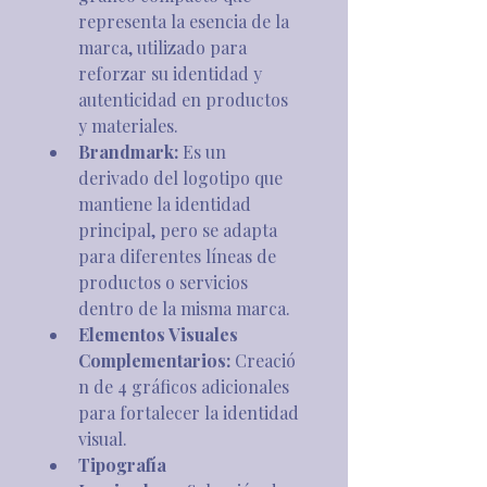
representa la esencia de la 
marca, utilizado para 
reforzar su identidad y 
autenticidad en productos 
y materiales.
Brandmark:
 Es un 
derivado del logotipo que 
mantiene la identidad 
principal, pero se adapta 
para diferentes líneas de 
productos o servicios 
dentro de la misma marca.
Elementos Visuales 
Complementarios:
 Creació
n de 4 gráficos adicionales 
para fortalecer la identidad 
visual.
Tipografía 