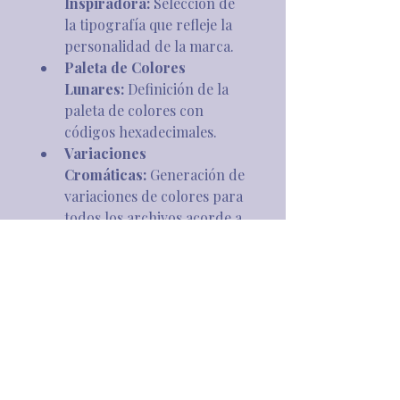
Inspiradora:
 Selección de 
la tipografía que refleje la 
personalidad de la marca.
Paleta de Colores 
Lunares:
 Definición de la 
paleta de colores con 
códigos hexadecimales.
Variaciones 
Cromáticas:
 Generación de 
variaciones de colores para 
todos los archivos acorde a 
la imagen de la marca.
Ediciones 
Monocromáticas:
 Preparac
ión de archivos en una tinta 
para diferentes 
aplicaciones.
Mapa de 
Identidad:
 Brandboard que 