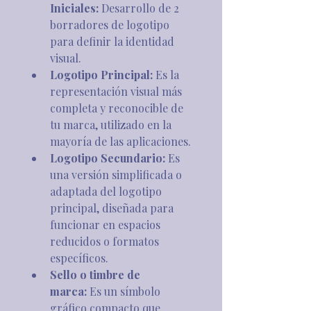
Iniciales:
 Desarrollo de 2 
borradores de logotipo 
para definir la identidad 
visual.
Logotipo Principal:
 Es la 
representación visual más 
completa y reconocible de 
tu marca, utilizado en la 
mayoría de las aplicaciones.
Logotipo Secundario:
 Es 
una versión simplificada o 
adaptada del logotipo 
principal, diseñada para 
funcionar en espacios 
reducidos o formatos 
específicos.
Sello o timbre de 
marca:
 Es un símbolo 
gráfico compacto que 