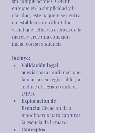
sin complicaciones. Con un 
enfoque en la simplicidad y la 
claridad, este paquete se centra 
en establecer una identidad 
visual que refleje la esencia de la 
marca y cree una conexión 
inicial con su audiencia.
Incluye:
Validación legal 
previa: 
para confirmar que 
la marca sea registrable (no 
incluye el registro ante el 
IMPI).
Exploración de 
Esencia:
 Creación de 2 
moodboards para capturar 
la esencia de la marca.
Conceptos 