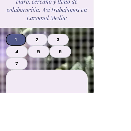
claro, cercano y lleno de
colaboración. Así trabajamos en
Lavoond Media:
1
2
3
4
5
6
7